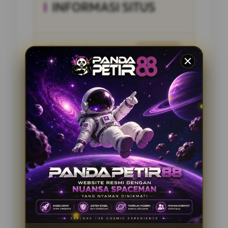
INFORMASI SITUS
Penilaian Pengguna
4.452.797
Sistem Pembayaran
4 Metode
Layanan Support
24/7
Platform
IOS ANDROID PC
PENAWARAN SPESIAL
BONUS PROMO DI AWAL