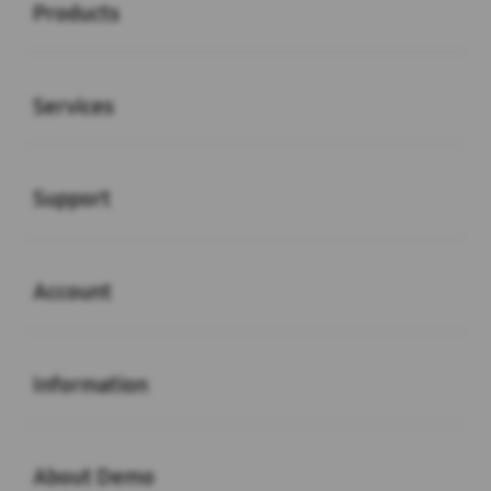
Products
Buka
Services
Buka
Support
Buka
Account
Buka
Information
Buka
About Demo