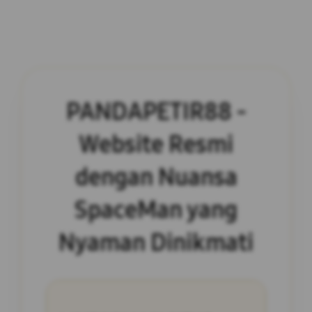
PANDAPETIR88 -
Website Resmi
dengan Nuansa
SpaceMan yang
Nyaman Dinikmati