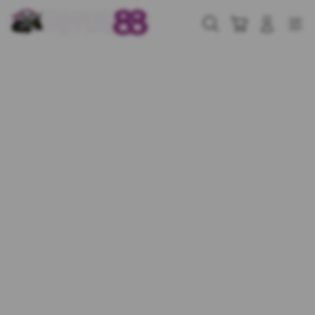
Skip
to
Cari
Troli
Login
Navigation
content